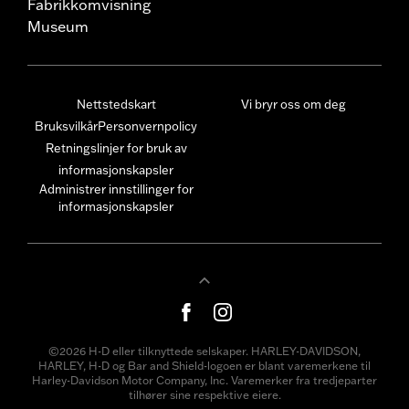
Fabrikkomvisning
Museum
Nettstedskart
Vi bryr oss om deg
Bruksvilkår
Personvernpolicy
Retningslinjer for bruk av
informasjonskapsler
Administrer innstillinger for
informasjonskapsler
©2026 H-D eller tilknyttede selskaper. HARLEY-DAVIDSON,
HARLEY, H-D og Bar and Shield-logoen er blant varemerkene til
Harley-Davidson Motor Company, Inc. Varemerker fra tredjeparter
tilhører sine respektive eiere.