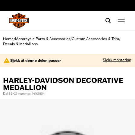
web accessibility
Home
Motorcycle Parts & Accessories
Custom Accessories & Trim
/
/
/
Decals & Medallions
Sjekk montering
Sjekk at denne delen passer
HARLEY-DAVIDSON DECORATIVE
MEDALLION
Del | SKU-nummer: 14101834