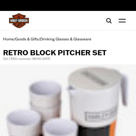
web accessibility
Home
Goods & Gifts
Drinking Glasses & Glassware
/
/
RETRO BLOCK PITCHER SET
Del | SKU-nummer: 98740-24VX