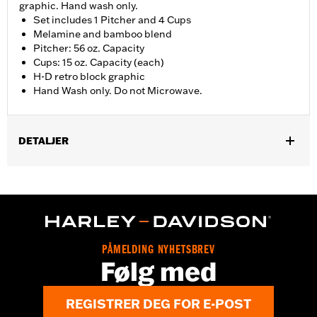
graphic. Hand wash only.
Set includes 1 Pitcher and 4 Cups
Melamine and bamboo blend
Pitcher: 56 oz. Capacity
Cups: 15 oz. Capacity (each)
H-D retro block graphic
Hand Wash only. Do not Microwave.
DETALJER
Gender:
Unisex
Dimension Description:
56oz (Pitcher); 15oz (Cups)
PÅMELDING NYHETSBREV
Følg med
REGISTRER DEG FOR E-POST