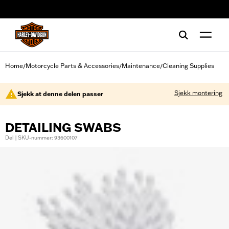
web accessibility
Home
Motorcycle Parts & Accessories
Maintenance
Cleaning Supplies
/
/
/
Sjekk montering
Sjekk at denne delen passer
DETAILING SWABS
Del | SKU-nummer: 93600107