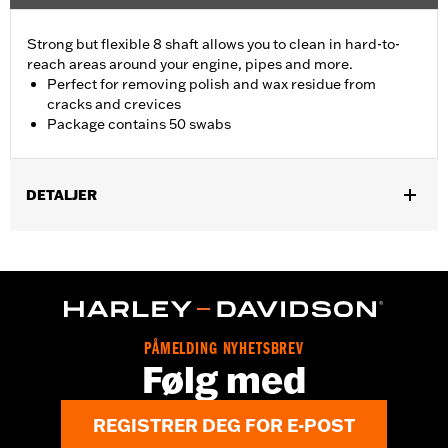
Strong but flexible 8 shaft allows you to clean in hard-to-
reach areas around your engine, pipes and more.
Perfect for removing polish and wax residue from
cracks and crevices
Package contains 50 swabs
DETALJER
Universal Fitment.
Recommended Usage:
Hard-to-reach areas near engine, pipes
and more
Sold In Units:
Each
In the Box:
50 swabs
PÅMELDING NYHETSBREV
Følg med
REGISTRER DEG FOR E-POST