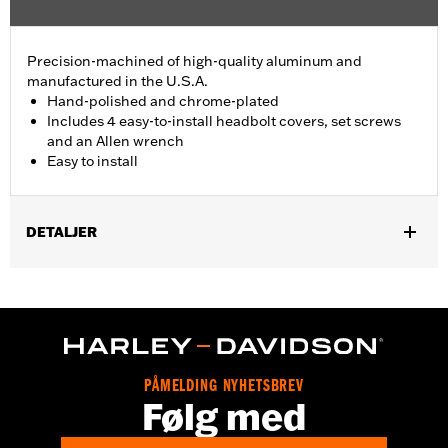
Precision-machined of high-quality aluminum and
manufactured in the U.S.A.
Hand-polished and chrome-plated
Includes 4 easy-to-install headbolt covers, set screws
and an Allen wrench
Easy to install
DETALJER
Fits '86-'22 XL, '08-'13 XR, '85-'99 Evolution® 1340 and '99-'17
Twin Cam models.
Installation Instructions
Sold In Units:
Pair
In the Box:
4 head bolt covers, 4 set screws and an allen wrench
PÅMELDING NYHETSBREV
WARRANTY:
1 year limited warranty – Go to
www.h-
Følg med
d.com/warranty
for full details