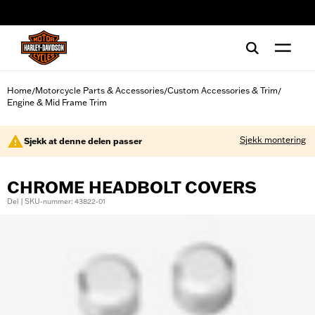
web accessibility
Home
Motorcycle Parts & Accessories
Custom Accessories & Trim
/
/
/
Engine & Mid Frame Trim
Sjekk montering
Sjekk at denne delen passer
CHROME HEADBOLT COVERS
Del | SKU-nummer: 43822-01