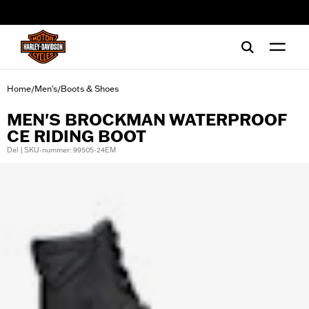
web accessibility
Home
Men's
Boots & Shoes
/
/
MEN'S BROCKMAN WATERPROOF
CE RIDING BOOT
Del | SKU-nummer: 99505-24EM