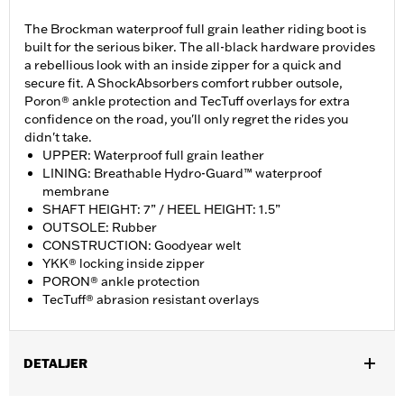
The Brockman waterproof full grain leather riding boot is
built for the serious biker. The all-black hardware provides
a rebellious look with an inside zipper for a quick and
secure fit. A ShockAbsorbers comfort rubber outsole,
Poron® ankle protection and TecTuff overlays for extra
confidence on the road, you'll only regret the rides you
didn't take.
UPPER: Waterproof full grain leather
LINING: Breathable Hydro-Guard™ waterproof
membrane
SHAFT HEIGHT: 7” / HEEL HEIGHT: 1.5”
OUTSOLE: Rubber
CONSTRUCTION: Goodyear welt
YKK® locking inside zipper
PORON® ankle protection
TecTuff® abrasion resistant overlays
DETALJER