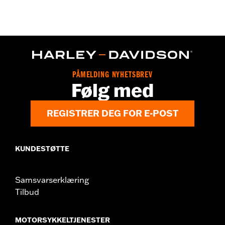
Gender:
Men
Functional Features:
Waterproof
Technology:
Waterproof
Dimension Description:
SHAFT HEIGHT: 7” / HEEL HEIGHT:
1.5”
PÅMELDING NYHETSBREV
Følg med
REGISTRER DEG FOR E-POST
KUNDESTØTTE
Samsvarserklæring
Tilbud
MOTORSYKKELTJENESTER