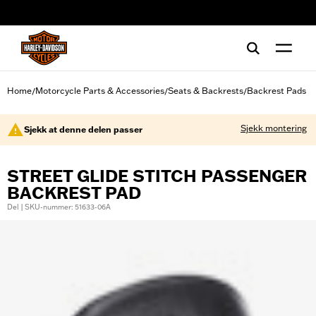
web accessibility
Home
Motorcycle Parts & Accessories
Seats & Backrests
Backrest Pads
/
/
/
Sjekk montering
Sjekk at denne delen passer
STREET GLIDE STITCH PASSENGER
BACKREST PAD
Del | SKU-nummer: 51633-06A