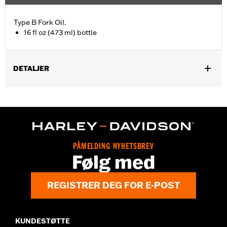
Type B Fork Oil.
16 fl oz (473 ml) bottle
DETALJER
Type B. Refer to Owner's Manual for required type.
Sold In Units:
Each
Volume:
16 Ounce
PÅMELDING NYHETSBREV
Følg med
REGISTRER DEG FOR E-POST
KUNDESTØTTE