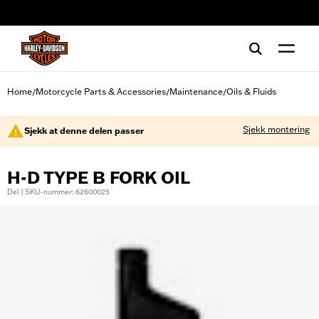
web accessibility
Home
Motorcycle Parts & Accessories
Maintenance
Oils & Fluids
/
/
/
Sjekk montering
Sjekk at denne delen passer
H-D TYPE B FORK OIL
Del | SKU-nummer: 62600025