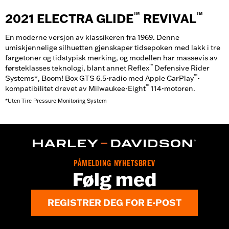
™
™
2021 ELECTRA GLIDE
REVIVAL
En moderne versjon av klassikeren fra 1969. Denne
umiskjennelige silhuetten gjenskaper tidsepoken med lakk i tre
fargetoner og tidstypisk merking, og modellen har massevis av
™
førsteklasses teknologi, blant annet Reflex
Defensive Rider
™
Systems*, Boom! Box GTS 6.5-radio med Apple CarPlay
-
™
kompatibilitet drevet av Milwaukee-Eight
114-motoren.
*Uten Tire Pressure Monitoring System
PÅMELDING NYHETSBREV
Følg med
REGISTRER DEG FOR E-POST