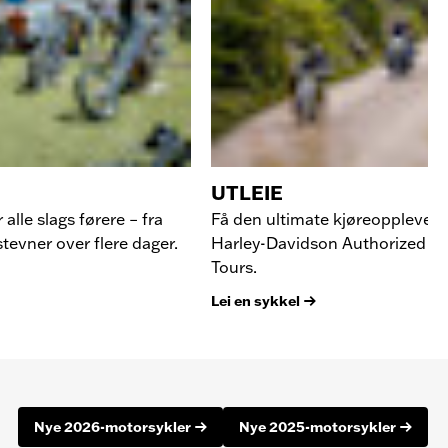
UTLEIE
lle slags førere – fra
Få den ultimate kjøreopplevelse
stevner over flere dager.
Harley-Davidson Authorized Re
Tours.
Lei en sykkel
Nye 2026-motorsykler
Nye 2025-motorsykler