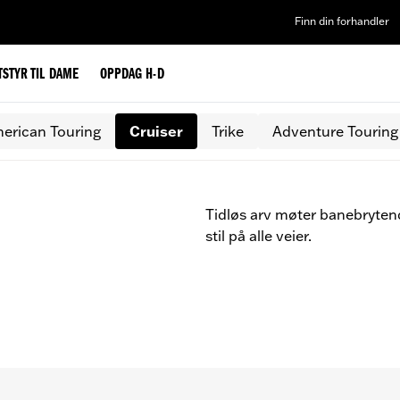
Finn din forhandler
TSTYR TIL DAME
OPPDAG H-D
erican Touring
Cruiser
Trike
Adventure Touring
Tidløs arv møter banebrytende
stil på alle veier.