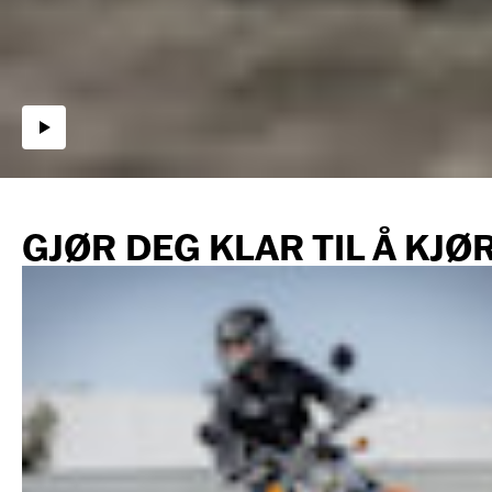
GJØR DEG KLAR TIL Å KJØ