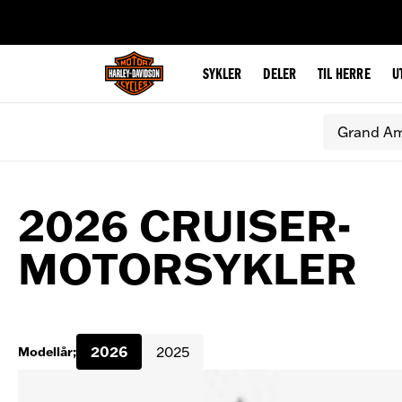
web accessibility
SYKLER
DELER
TIL HERRE
U
Grand Am
2026 CRUISER-
MOTORSYKLER
2026
2025
Modellår;