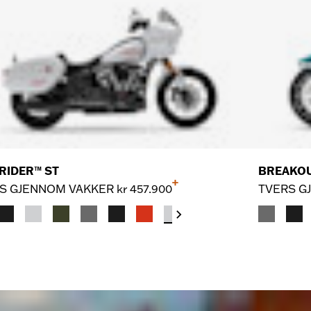
RIDER™ ST
BREAKO
+
S GJENNOM VAKKER
kr 457.900
TVERS G