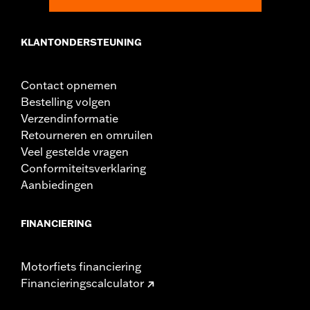
Collectie:
Dominion
Apart verkocht:
Extra verwisselbare Dominion-sierstukken
KLANTONDERSTEUNING
Per stuk verkocht:
Twee
In de doos:
Voetsteunen links en rechts, geborstelde zwarte
sierstukken en installatie-instructies
Contact opnemen
Bestelling volgen
Verzendinformatie
Retourneren en omruilen
Veel gestelde vragen
Conformiteitsverklaring
Aanbiedingen
FINANCIERING
Motorfiets financiering
Financieringscalculator