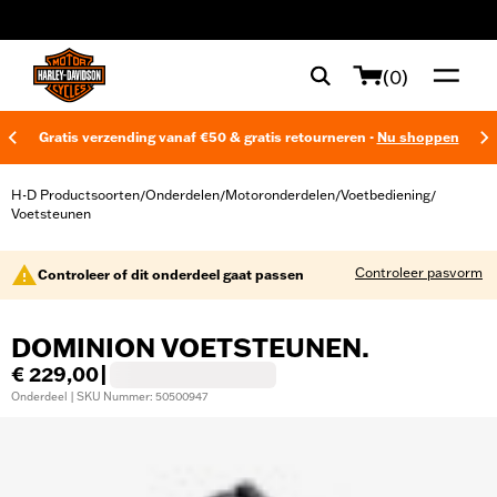
web accessibility
(0)
Gratis verzending vanaf €50 & gratis retourneren -
Nu shoppen
H-D Productsoorten
Onderdelen
Motoronderdelen
Voetbediening
/
/
/
/
Voetsteunen
Controleer pasvorm
Controleer of dit onderdeel gaat passen
DOMINION VOETSTEUNEN.
€ 229,00
|
Onderdeel | SKU Nummer: 50500947