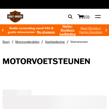
web accessibility
(0)
Harley-
Gratis verzending vanaf €50 &
New! Dickies x
Davidson
gratis retourneren -
Nu shoppen
Harley-Davidson
badkleding
/
/
/
Start
Motoronderdelen
Voetbediening
Voetsteunen
MOTORVOETSTEUNEN