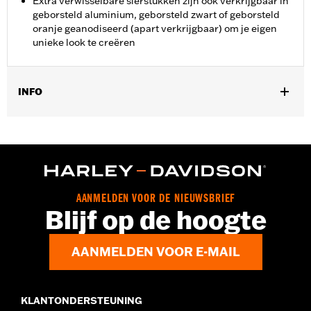
Extra verwisselbare sierstukken zijn ook verkrijgbaar in
geborsteld aluminium, geborsteld zwart of geborsteld
oranje geanodiseerd (apart verkrijgbaar) om je eigen
unieke look te creëren
INFO
Past op de passagierspositie van '20-later LiveWire en '18-later
Softail modellen. Solo-voertuigen vereisen een aparte aankoop
van passagiersvoetsteunbevestigingen.
Installatie-instructies
Collectie:
Dominion
AANMELDEN VOOR DE NIEUWSBRIEF
Apart verkocht:
Extra verwisselbare Dominion-sierstukken
Blijf op de hoogte
Per stuk verkocht:
Twee
In de doos:
Voetsteunen links en rechts, bronzen sierstukken en
AANMELDEN VOOR E-MAIL
installatie-instructies
KLANTONDERSTEUNING