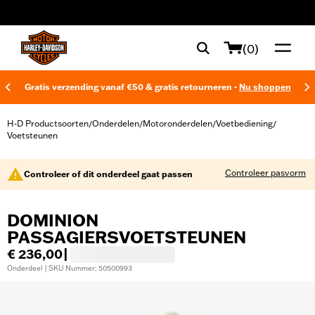
web accessibility
(0)
Gratis verzending vanaf €50 & gratis retourneren -
Nu shoppen
H-D Productsoorten
Onderdelen
Motoronderdelen
Voetbediening
/
/
/
/
Voetsteunen
Controleer pasvorm
Controleer of dit onderdeel gaat passen
DOMINION
PASSAGIERSVOETSTEUNEN
€ 236,00
|
Onderdeel | SKU Nummer: 50500993