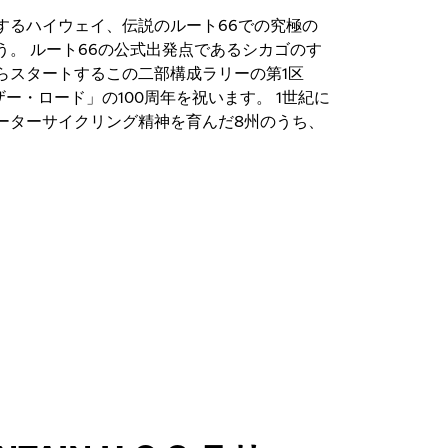
するハイウェイ、伝説のルート66での究極の
う。 ルート66の公式出発点であるシカゴのす
らスタートするこの二部構成ラリーの第1区
、「マザー・ロード」の100周年を祝います。 1世紀に
ーターサイクリング精神を育んだ8州のうち、