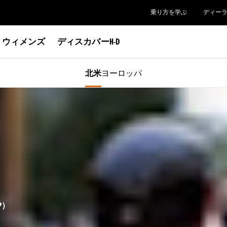
乗り方を学ぶ
ディー
ウィメンズ
ディスカバーH-D
北米
ヨーロッパ
P）