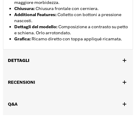
maggiore morbidezza.
Chiusura
:
Chiusura frontale con cerniera.
Additional Features
:
Colletto con bottoni a pressione
nascosti.
Dettagli del modello
:
Composizione a contrasto su petto
e schiena. Orlo arrotondato.
Grafica
:
Ricamo diretto con toppa appliqué ricamata.
DETTAGLI
Genere:
Donna
RECENSIONI
Caratteristiche funzionali:
Chiusura a cerniera sul davanti
GARANZIA:
Garanzia limitata di 2 anni - Visitare
www.h-
d.com/warranty
per tutti i dettagli
Q&A
Material:
Cotton
Origine:
D’importazione