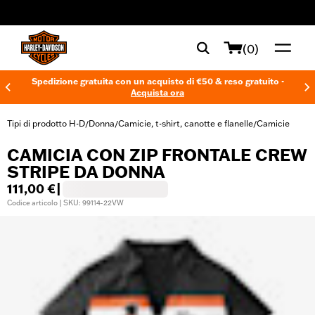
web accessibility
(0)
Spedizione gratuita con un acquisto di €50 & reso gratuito -
Acquista ora
Tipi di prodotto H-D
Donna
Camicie, t-shirt, canotte e flanelle
Camicie
/
/
/
CAMICIA CON ZIP FRONTALE CREW
STRIPE DA DONNA
111,00 €
|
Codice articolo | SKU: 99114-22VW