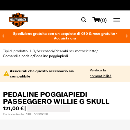
web accessibility
(0)
Spedizione gratuita con un acquisto di €50 & reso gratuito -
Acquista ora
Tipi di prodotto H-D
Accessori
Ricambi per motociclette
/
/
/
Comandi a pedale
Pedaline poggiapiedi
/
Verifica la
Assicurati che questo accessorio sia
compatibilità
compatibile
PEDALINE POGGIAPIEDI
PASSEGGERO WILLIE G SKULL
121,00 €
|
Codice articolo | SKU: 50500858