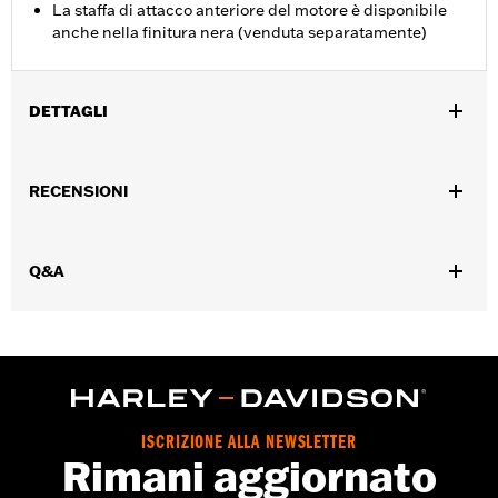
La staffa di attacco anteriore del motore è disponibile
anche nella finitura nera (venduta separatamente)
DETTAGLI
Per modelli Touring dal '09 in poi (tranne FLTRXRRSE dal '25 in
poi).
RECENSIONI
Venduti singolarmente:
Ciascuno
Contenuto della confezione:
Solo giunto anteriore del motore
GARANZIA:
,,,,,,,,,,,,,,,,,,,,,,,,,,,,,,,,,,,,,,,,,,,,,,,,,,,,,,,,,,,,,,,,,,,
Q&A
ISCRIZIONE ALLA NEWSLETTER
Rimani aggiornato