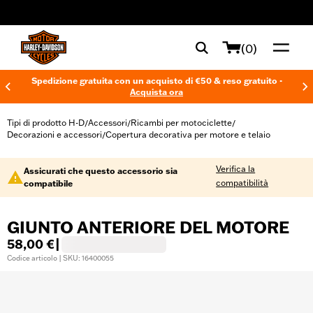
web accessibility
(0)
Spedizione gratuita con un acquisto di €50 & reso gratuito -
Acquista ora
Tipi di prodotto H-D
Accessori
Ricambi per motociclette
/
/
/
Decorazioni e accessori
Copertura decorativa per motore e telaio
/
Verifica la
Assicurati che questo accessorio sia
compatibilità
compatibile
GIUNTO ANTERIORE DEL MOTORE
58,00 €
|
Codice articolo | SKU: 16400055