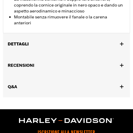
coprendo la cornice originale in nero opaco e dando un
aspetto aerodinamico e minaccioso
Montabile senza rimuovere il fanale o la carena
anteriori
DETTAGLI
Adatto ai modelli Road Glide dal '15 al '25 (eccetto i modelli
FLTRXSE dal '23 in poi, FLTRX, FLTRXSTSE dal '24 in poi e
RECENSIONI
FLTRXRRSE dal '25 in poi).
Istruzioni di installazione
Additional Colors Available
Q&A
Venduti singolarmente:
Ciascuno
Contenuto della confezione:
Anello di finitura faro anteriore,
strisce adesive e istruzioni per l’installazione
ISCRIZIONE ALLA NEWSLETTER