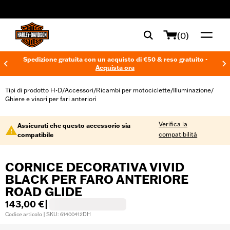
web accessibility
(0)
Spedizione gratuita con un acquisto di €50 & reso gratuito -
Acquista ora
Tipi di prodotto H-D
Accessori
Ricambi per motociclette
Illuminazione
/
/
/
/
Ghiere e visori per fari anteriori
Verifica la
Assicurati che questo accessorio sia
compatibilità
compatibile
CORNICE DECORATIVA VIVID
BLACK PER FARO ANTERIORE
ROAD GLIDE
143,00 €
|
Codice articolo | SKU: 61400412DH