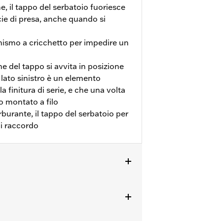
, il tappo del serbatoio fuoriesce
ie di presa, anche quando si
nismo a cricchetto per impedire un
eme del tappo si avvita in posizione
l lato sinistro è un elemento
a finitura di serie, e che una volta
o montato a filo
burante, il tappo del serbatoio per
 di raccordo
in poi.
i di finitura e istruzioni per