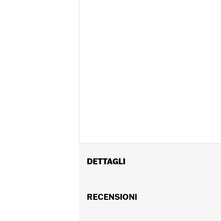
DETTAGLI
Per i modelli FLDE, FLFB, FLFBS, FL
Istruzioni di installazione
RECENSIONI
Venduti singolarmente:
Ciascuno
Contenuto della confezione:
Tappo de