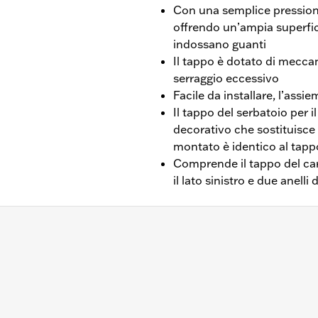
Con una semplice pressione
offrendo un’ampia superfic
indossano guanti
Il tappo è dotato di mecca
serraggio eccessivo
Facile da installare, l’assi
Il tappo del serbatoio per i
decorativo che sostituisce l
montato è identico al tapp
Comprende il tappo del car
il lato sinistro e due anelli
HC, FLHCS, FLSB, FLSL, FXLR, FXLRS e FXLRST dal ‘18-’21 
l serbatoio, tappo per il lato sinistro del serbatoio, due anell