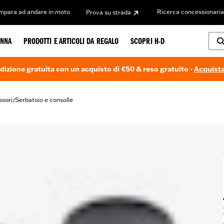
Impara ad andare in moto
Ricerca concessionaria
Prova su strada
NNA
PRODOTTI E ARTICOLI DA REGALO
SCOPRI H-D
dizione gratuita con un acquisto di €50 & reso gratuito -
Acquista
ssori
Serbatoio e consolle
/