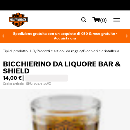
web accessibility
(0)
Spedizione gratuita con un acquisto di €50 & reso gratuito -
Acquista ora
Tipi di prodotto H-D
Prodotti e articoli da regalo
Bicchieri e cristalleria
/
/
BICCHIERINO DA LIQUORE BAR &
SHIELD
14,00 €
|
Codice articolo | SKU: 99375-20VX