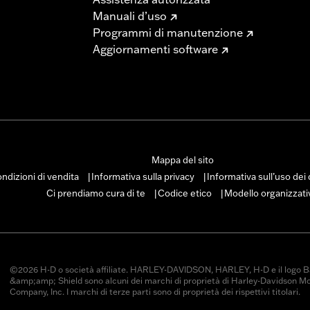
Manuali d’uso
Programmi di manutenzione
Aggiornamenti software
Mappa del sito
ndizioni di vendita
Informativa sulla privacy
Informativa sull’uso dei
|
|
Ci prendiamo cura di te
Codice etico
Modello organizzati
|
|
©2026 H-D o società affiliate. HARLEY-DAVIDSON, HARLEY, H-D e il logo B
&amp;amp; Shield sono alcuni dei marchi di proprietà di Harley-Davidson M
Company, Inc. I marchi di terze parti sono di proprietà dei rispettivi titolari.