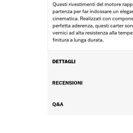
Questi rivestimenti del motore rapp
partenza per far indossare un elega
cinematica. Realizzati con componen
perfetta aderenza, questi carter so
vernici ad alta resistenza alla temp
finitura a lunga durata.
DETTAGLI
Per modelli '06-'17 Dyna, '07-'18 Softa
dotati di carter trasmissione primaria
RECENSIONI
Venduti singolarmente:
Ciascuno
Contenuto della confezione:
Solo il
GARANZIA:
Q&A
,,,,,,,,,,,,,,,,,,,,,,,,,,,,,,,,,,,,,,,,,,,,,,,,
NOTE:
La rimozione e l’installazione d
un concessionario.