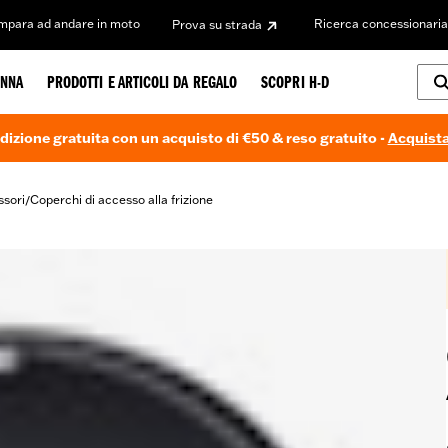
Impara ad andare in moto
Ricerca concessionaria
Prova su strada
NNA
PRODOTTI E ARTICOLI DA REGALO
SCOPRI H-D
dizione gratuita con un acquisto di €50 & reso gratuito -
Acquista
ssori
Coperchi di accesso alla frizione
/