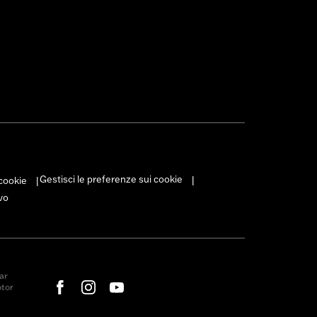
Gestisci le preferenze sui cookie
 cookie
|
|
vo
ar
otor