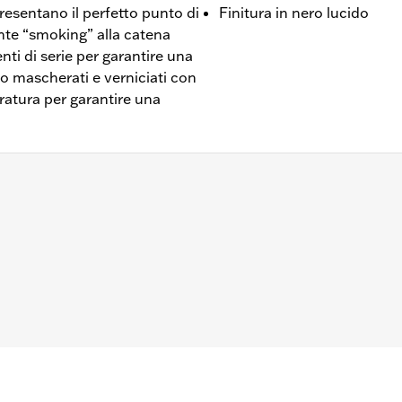
resentano il perfetto punto di
Finitura in nero lucido
nte “smoking” alla catena
ti di serie per garantire una
no mascherati e verniciati con
eratura per garantire una
il (escluso FLSB) e '07-'15 Touring e Trike (esclusi FLHTCUL 
 esterno a profilo stretto P/N 25700385 o 25700438).
 coperchio di accesso alla frizione
,,,,,,,,,,,,,,,,,,
elle coperture motore può richiedere l’acquisto di nuove gua