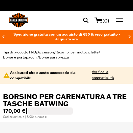
web accessibility
(0)
Spedizione gratuita con un acquisto di €50 & reso gratuito -
Acquista ora
Tipi di prodotto H-D
Accessori
Ricambi per motociclette
/
/
/
Borse e portapacchi
Borse parabrezza
/
Verifica la
Assicurati che questo accessorio sia
compatibilità
compatibile
BORSINO PER CARENATURA A TRE
TASCHE BATWING
170,00 €
|
Codice articolo | SKU: 58900-11