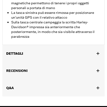
magnetiche permettono di tenere i propri oggetti
personali a portata di mano
La tasca sinistra può essere rimossa per posizionare
un’unità GPS con il relativo attacco
Sulla tasca centrale campeggia la scritta Harley-
Davidson® impressa sia anteriormente che
posteriormente, in modo che sia visibile attraverso il
parabrezza
DETTAGLI
Per i modelli Electra Glide®, Street Glide® e Trike '96-'13. Non
utilizzabile con imbottiture cruscotto carenatura. I modelli dotati
RECENSIONI
di modanatura illuminata per parabrezza P/N 57335-08
richiedono l'acquisto a parte delle viti P/N 4456 (3 pezzi).
Istruzioni di installazione
Q&A
Profondità:
3.0
UDM profondità del materiale:
Pollici
Altezza:
8 Inches