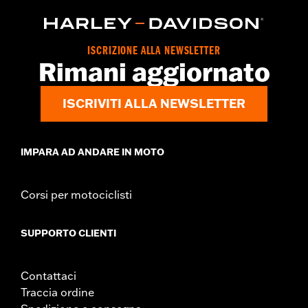
Venduti singolarmente:
Ciascuno
UDM altezza materiale:
Pollici
Materiale:
Vinile
Larghezza:
22.25 Inches
ISCRIZIONE ALLA NEWSLETTER
Rimani aggiornato
Contenuto della confezione:
Borsa e bulloneria di montaggio
UDM larghezza materiale:
Pollici
ISCRIVITI ALLA NEWSLETTER
IMPARA AD ANDARE IN MOTO
Corsi per motociclisti
SUPPORTO CLIENTI
Contattaci
Traccia ordine