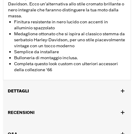
Davidson. Ecco un'alternativa allo stile cromato brillante o
nero integrale che faranno distinguere la tua moto dalla
massa.
Finitura resistente in nero lucido con accenti in
alluminio spazzolato
Medaglione ottonato che si ispira al classico stemma da
serbatoio Harley-Davidson, per uno stile piacevolmente
vintage con un tocco moderno
Semplice da installare
Bulloneria di montaggio inclusa.
Completa questo look custom con ulteriori accessori
della collezione ‘66
DETTAGLI
Per modelli FLSB dal ’18 in poi e Softail® dal ’19 in poi. Anche
per modelli Softail dal ‘18 in poi dotati di coperchio della
RECENSIONI
trasmissione primaria a profilo stretto P/N 25701077, 25700913,
25700937, 25700941, 25701039, 25701040 e 25701043.
Istruzioni di installazione