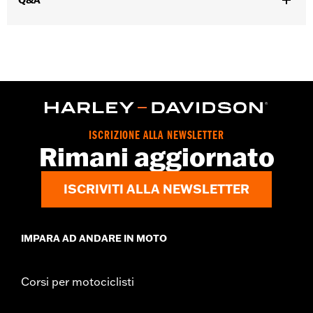
Q&A
Collezione:
Collezione ’66
Venduti singolarmente:
Ciascuno
Contenuto della confezione:
Coperchio di accesso alla frizione
e istruzioni per l’installazione
GARANZIA:
,,,,,,,,,,,,,,,,,,,,,,,,,,,,,,,,,,,,,,,,,,,,,,,,,,,,,,,,,,,,,,
NOTE:
La rimozione e l’installazione delle coperture motore può
richiedere l’acquisto di nuove guarnizioni. Per
informazioni rivolgersi a un concessionario.
ISCRIZIONE ALLA NEWSLETTER
Rimani aggiornato
ISCRIVITI ALLA NEWSLETTER
IMPARA AD ANDARE IN MOTO
Corsi per motociclisti