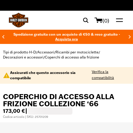
web accessibility
(0)
Spedizione gratuita con un acquisto di €50 & reso gratuito -
Acquista ora
Tipi di prodotto H-D
Accessori
Ricambi per motociclette
/
/
/
Decorazioni e accessori
Coperchi di accesso alla frizione
/
Verifica la
Assicurati che questo accessorio sia
compatibilità
compatibile
COPERCHIO DI ACCESSO ALLA
FRIZIONE COLLEZIONE ‘66
173,00 €
|
Codice articolo | SKU: 25701209