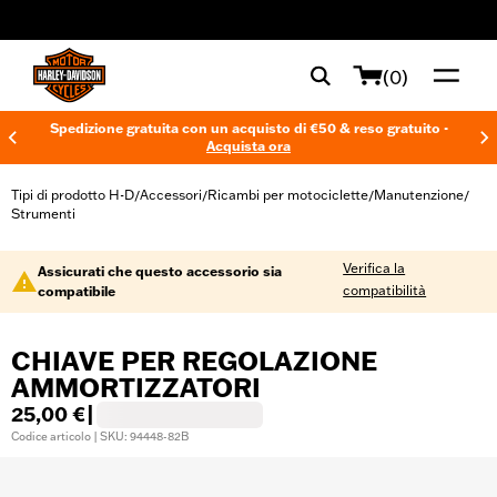
web accessibility
(0)
Spedizione gratuita con un acquisto di €50 & reso gratuito -
Acquista ora
Tipi di prodotto H-D
Accessori
Ricambi per motociclette
Manutenzione
/
/
/
/
Strumenti
Verifica la
Assicurati che questo accessorio sia
compatibilità
compatibile
CHIAVE PER REGOLAZIONE
AMMORTIZZATORI
25,00 €
|
Codice articolo | SKU: 94448-82B