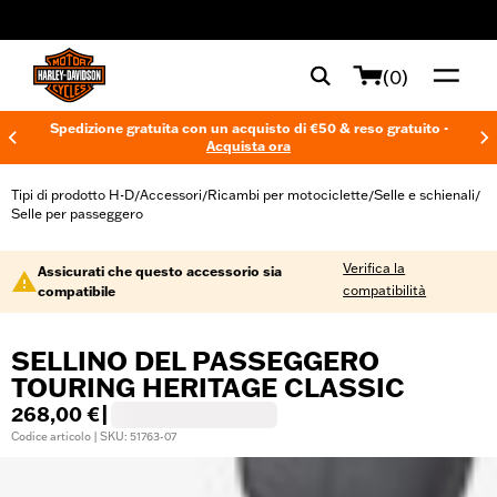
web accessibility
(0)
Spedizione gratuita con un acquisto di €50 & reso gratuito -
Acquista ora
Tipi di prodotto H-D
Accessori
Ricambi per motociclette
Selle e schienali
/
/
/
/
Selle per passeggero
Verifica la
Assicurati che questo accessorio sia
compatibilità
compatibile
SELLINO DEL PASSEGGERO
TOURING HERITAGE CLASSIC
268,00 €
|
Codice articolo | SKU: 51763-07