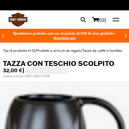
web accessibility
(0)
Spedizione gratuita con un acquisto di €50 & reso gratuito -
Acquista ora
Tipi di prodotto H-D
Prodotti e articoli da regalo
Tazze da caffè e tumbler
/
/
TAZZA CON TESCHIO SCOLPITO
32,00 €
|
Codice articolo | SKU: 99321-21VX