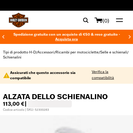
web accessibility
(0)
Spedizione gratuita con un acquisto di €50 & reso gratuito -
Acquista ora
Tipi di prodotto H-D
Accessori
Ricambi per motociclette
Selle e schienali
/
/
/
/
Schienalini
Verifica la
Assicurati che questo accessorio sia
compatibilità
compatibile
ALZATA DELLO SCHIENALINO
113,00 €
|
Codice articolo | SKU: 52300283