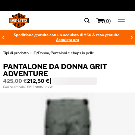
web accessibility
(0)
Spedizione gratuita con un acquisto di €50 & reso gratuito -
Acquista ora
Tipi di prodotto H-D
Donna
Pantaloni e chaps in pelle
/
/
PANTALONE DA DONNA GRIT
ADVENTURE
425,00 €
212,50 €
|
Codice articolo | SKU: 98187-21VW