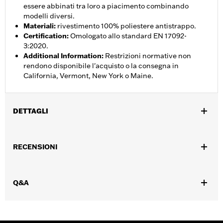
essere abbinati tra loro a piacimento combinando
modelli diversi.
Materiali
:
rivestimento 100% poliestere antistrappo.
Certification
:
Omologato allo standard EN 17092-
3:2020.
Additional Information
:
Restrizioni normative non
rendono disponibile l'acquisto o la consegna in
California, Vermont, New York o Maine.
DETTAGLI
Genere:
Donna
,
RECENSIONI
Caratteristiche funzionali:
Resistente allâ€™abrasione
,
,
,
Impermeabile
Antivento
Ventilato
Interno rimovibile
GARANZIA:
Garanzia limitata di 3 anni – Visitare la pagina
Q&A
www.h-d.com/warranty
per le informazioni complete
Pant Style:
Traditional
,
,
,
Technology:
Abrasion-Resistance
Waterproof
Shop To Be:
Dry