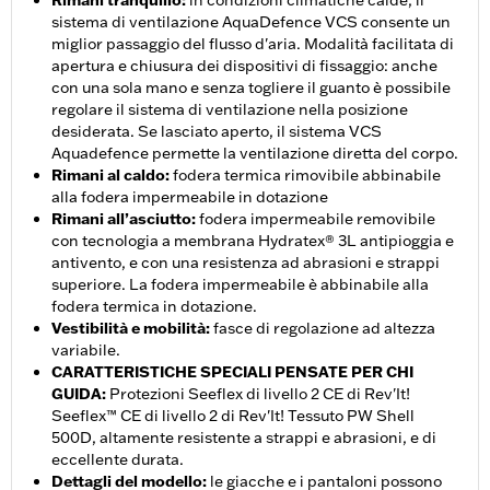
Rimani tranquillo
:
in condizioni climatiche calde, il
sistema di ventilazione AquaDefence VCS consente un
miglior passaggio del flusso d'aria. Modalità facilitata di
apertura e chiusura dei dispositivi di fissaggio: anche
con una sola mano e senza togliere il guanto è possibile
regolare il sistema di ventilazione nella posizione
desiderata. Se lasciato aperto, il sistema VCS
Aquadefence permette la ventilazione diretta del corpo.
Rimani al caldo
:
fodera termica rimovibile abbinabile
alla fodera impermeabile in dotazione
Rimani all’asciutto
:
fodera impermeabile removibile
con tecnologia a membrana Hydratex® 3L antipioggia e
antivento, e con una resistenza ad abrasioni e strappi
superiore. La fodera impermeabile è abbinabile alla
fodera termica in dotazione.
Vestibilità e mobilità
:
fasce di regolazione ad altezza
variabile.
CARATTERISTICHE SPECIALI PENSATE PER CHI
GUIDA
:
Protezioni Seeflex di livello 2 CE di Rev'It!
Seeflex™️ CE di livello 2 di Rev'It! Tessuto PW Shell
500D, altamente resistente a strappi e abrasioni, e di
eccellente durata.
Dettagli del modello
:
le giacche e i pantaloni possono