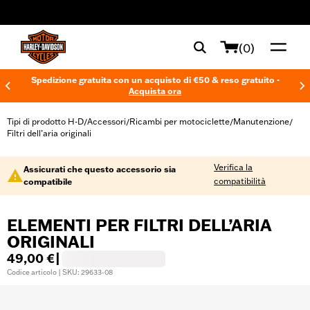
web accessibility
(0)
Spedizione gratuita con un acquisto di €50 & reso gratuito -
Acquista ora
Tipi di prodotto H-D
Accessori
Ricambi per motociclette
Manutenzione
/
/
/
/
Filtri dell’aria originali
Verifica la
Assicurati che questo accessorio sia
compatibilità
compatibile
ELEMENTI PER FILTRI DELL’ARIA
ORIGINALI
49,00 €
|
Codice articolo | SKU: 29633-08