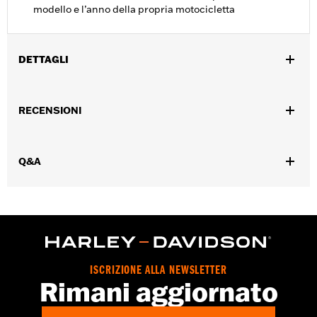
modello e l’anno della propria motocicletta
DETTAGLI
Per modelli Touring and Trike '08-13.
Venduti singolarmente:
Ciascuno
RECENSIONI
Contenuto della confezione:
Solo filtro dell’aria
Q&A
ISCRIZIONE ALLA NEWSLETTER
Rimani aggiornato