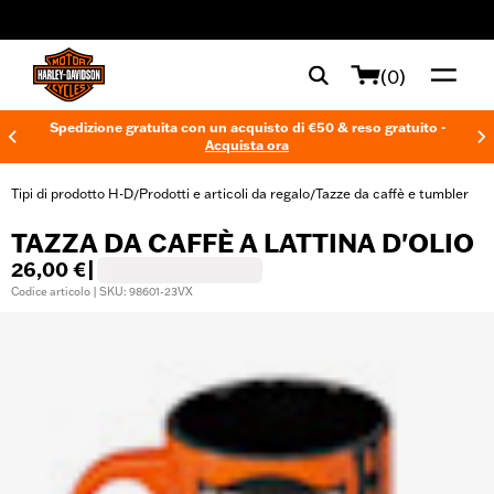
web accessibility
(0)
Spedizione gratuita con un acquisto di €50 & reso gratuito -
Acquista ora
Tipi di prodotto H-D
Prodotti e articoli da regalo
Tazze da caffè e tumbler
/
/
TAZZA DA CAFFÈ A LATTINA D'OLIO
26,00 €
|
Codice articolo | SKU: 98601-23VX