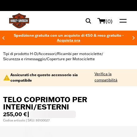
web accessibility
(0)
Spedizione gratuita con un acquisto di €50 & reso gratuito -
Acquista ora
Tipi di prodotto H-D
Accessori
Ricambi per motociclette
/
/
/
Sicurezza e rimessaggio
Coperture per Motociclette
/
Verifica la
Assicurati che questo accessorio sia
compatibilità
compatibile
TELO COPRIMOTO PER
INTERNI/ESTERNI
255,00 €
|
Codice articolo | SKU: 93100027