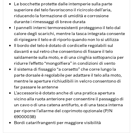
Le bocchette protette dalle intemperie sulla parte
superiore del telo favoriscono il ricircolo dell'aria,
riducendo la formazione di umidità e corrosione
durante i rimessaggi di breve durata
I pannelli interni termoresistenti proteggono il telo dal
calore degli scarichi, mentre la tasca integrata consente
di ripiegare il telo e di riporlo quando non lo si utilizza
Il bordo del telo è dotato di cordicelle regolabili sul
davanti e sul retro che consentono di fissare il telo
saldamente sulla moto, e di una cinghia sottopancia per
ridurre l'effetto “mongolfiera” in condizioni di vento
il sistema di fissaggio “a corsetto” che corre lungo la
parte dorsale è regolabile per adattare il telo alla moto,
mentre le aperture richiudibili in velcro consentono di
far passare le antenne
L'accessorio è dotato anche di una pratica apertura
vicino alla ruota anteriore per consentire il passaggio di
un cavo o di una catena antifurto, e di una tasca interna
per riporre l'allarme del coprimoto opzionale (P/N
69000038)
Bordi catarifrangenti per maggiore visibilità