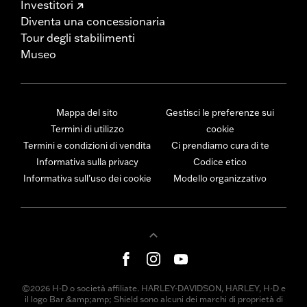
Investitori
Diventa una concessionaria
Tour degli stabilimenti
Museo
Mappa del sito
Gestisci le preferenze sui
Termini di utilizzo
cookie
Termini e condizioni di vendita
Ci prendiamo cura di te
Informativa sulla privacy
Codice etico
Informativa sull’uso dei cookie
Modello organizzativo
©2026 H-D o società affiliate. HARLEY-DAVIDSON, HARLEY, H-D e
il logo Bar &amp;amp; Shield sono alcuni dei marchi di proprietà di