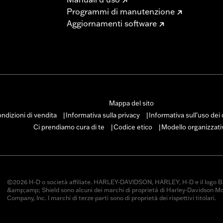
Programmi di manutenzione
Aggiornamenti software
Mappa del sito
ndizioni di vendita
Informativa sulla privacy
Informativa sull’uso dei
|
|
Ci prendiamo cura di te
Codice etico
Modello organizzati
|
|
©2026 H-D o società affiliate. HARLEY-DAVIDSON, HARLEY, H-D e il logo B
&amp;amp; Shield sono alcuni dei marchi di proprietà di Harley-Davidson M
Company, Inc. I marchi di terze parti sono di proprietà dei rispettivi titolari.