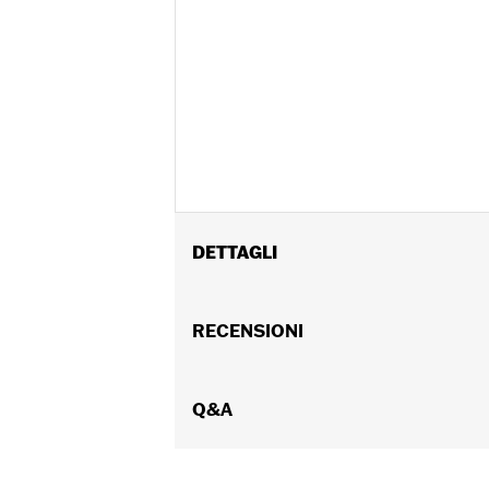
DETTAGLI
Universal
Istruzioni di installazione
RECENSIONI
Venduti singolarmente:
Ciascuno
Contenuto della confezione:
Solo l’
Q&A