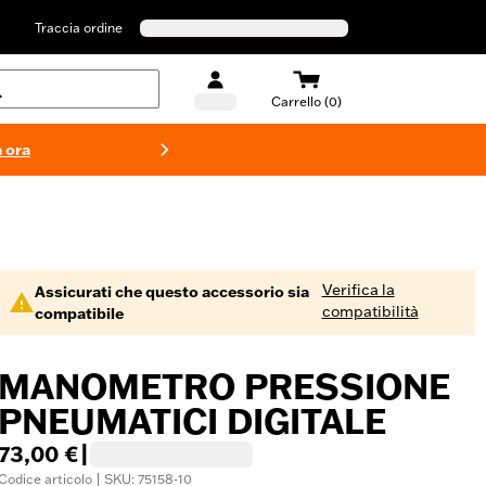
Traccia ordine
Carrello (0)
 ora
Costumi d
Verifica la
Assicurati che questo accessorio sia
compatibilità
compatibile
MANOMETRO PRESSIONE
PNEUMATICI DIGITALE
73,00 €
|
Codice articolo | SKU: 75158-10