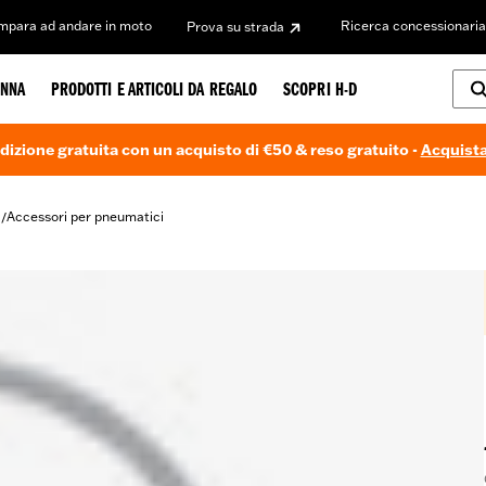
Impara ad andare in moto
Ricerca concessionaria
Prova su strada
NNA
PRODOTTI E ARTICOLI DA REGALO
SCOPRI H-D
dizione gratuita con un acquisto di €50 & reso gratuito -
Acquista
i
Accessori per pneumatici
/