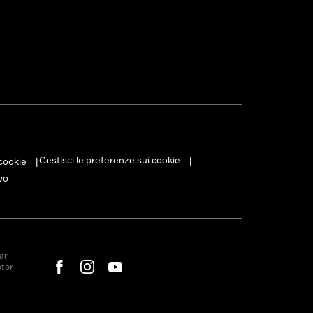
Gestisci le preferenze sui cookie
 cookie
|
|
vo
ar
otor