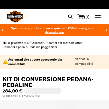
web accessibility
(0)
Spedizione gratuita con un acquisto di €50 & reso gratuito -
Acquista ora
Tipi di prodotto H-D
Accessori
Ricambi per motociclette
/
/
/
Comandi a pedale
Pedaline poggiapiedi
/
Verifica la
Assicurati che questo accessorio sia
compatibilità
compatibile
KIT DI CONVERSIONE PEDANA-
PEDALINE
284,00 €
|
Codice articolo | SKU: 50501642