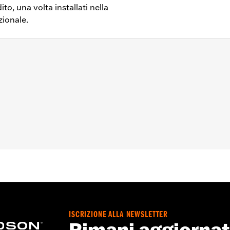
to, una volta installati nella
zionale.
ri opzionali ausiliari P/N 70255-02B, 70256-02, 70213-02C e
giamento interruttori ausiliario
ttore On/Off e cappuccio nero
ISCRIZIONE ALLA NEWSLETTER