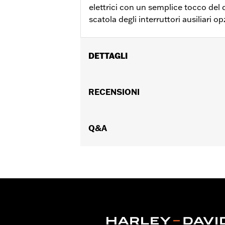
elettrici con un semplice tocco del di
scatola degli interruttori ausiliari op
DETTAGLI
Adatto ai kit alloggiamenti interrutto
Istruzioni di installazione
RECENSIONI
Venduto/i separatamente:
Kit allog
Venduti singolarmente:
Ciascuno
Contenuto della confezione:
Q&A
Interru