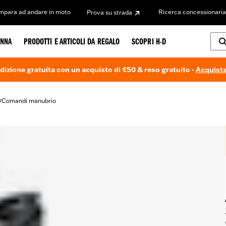
Impara ad andare in moto
Ricerca concessionaria
Prova su strada
NNA
PRODOTTI E ARTICOLI DA REGALO
SCOPRI H-D
dizione gratuita con un acquisto di €50 & reso gratuito -
Acquista
Comandi manubrio
/