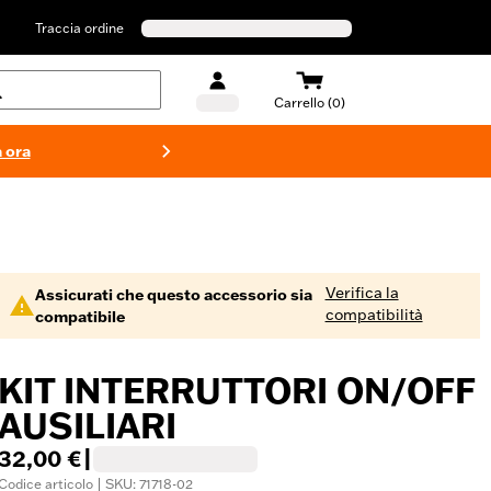
Traccia ordine
Carrello (0)
 ora
Costumi d
Verifica la
Assicurati che questo accessorio sia
compatibilità
compatibile
KIT INTERRUTTORI ON/OFF
AUSILIARI
32,00 €
|
Codice articolo | SKU: 71718-02