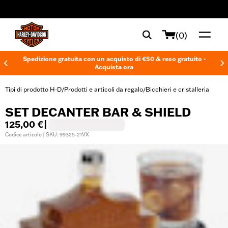
web accessibility
(0)
Spedizione gratuita con un acquisto di €50 & reso gratuito -
Acquista ora
Tipi di prodotto H-D
Prodotti e articoli da regalo
Bicchieri e cristalleria
/
/
SET DECANTER BAR & SHIELD
125,00 €
|
Codice articolo | SKU: 99325-21VX