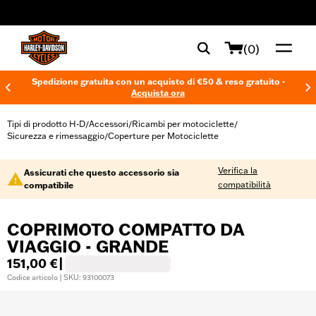
web accessibility
(0)
Spedizione gratuita con un acquisto di €50 & reso gratuito -
Acquista ora
Tipi di prodotto H-D
Accessori
Ricambi per motociclette
/
/
/
Sicurezza e rimessaggio
Coperture per Motociclette
/
Verifica la
Assicurati che questo accessorio sia
compatibilità
compatibile
COPRIMOTO COMPATTO DA
VIAGGIO - GRANDE
151,00 €
|
Codice articolo | SKU: 93100073