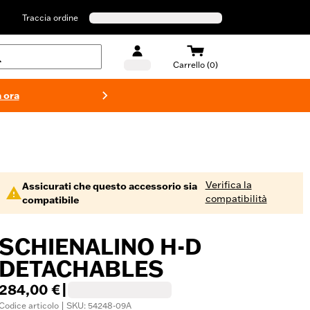
Traccia ordine
Carrello (0)
 ora
Costumi d
Verifica la
Assicurati che questo accessorio sia
compatibilità
compatibile
SCHIENALINO H-D
DETACHABLES
284,00 €
|
Codice articolo | SKU: 54248-09A