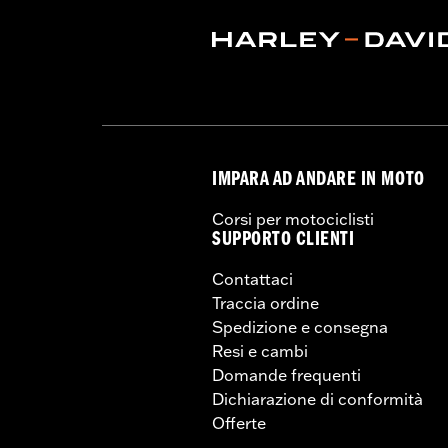
Venduti singolarmente:
Ciascuno
UDM altezza materiale:
Pollici
Materiale:
Acciaio
Contenuto della confezione:
Alzata 
IMPARA AD ANDARE IN MOTO
Corsi per motociclisti
SUPPORTO CLIENTI
Contattaci
Traccia ordine
Spedizione e consegna
Resi e cambi
Domande frequenti
Dichiarazione di conformità
Offerte