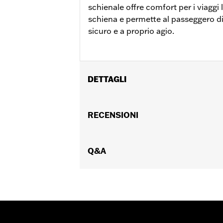
schienale offre comfort per i viaggi 
schiena e permette al passeggero di
sicuro e a proprio agio.
DETTAGLI
Per modelli Touring dal '09 in poi (escl
Touring dal ‘09 in poi dotati di bagag
RECENSIONI
Detachables™ o dell’analogo kit di con
Detachable P/N 54000383. Per il mod
Per i modelli FLTRXSTSE dal '25 in po
Q&A
Non compatibile con i kit ammortizza
Istruzioni di installazione
Stile di montaggio:
Rimovibile
Forma:
Barra a sezione tonda
Venduto/i separatamente:
Cuscino d
Altezza:
9.5 Inches