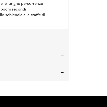
elle lunghe percorrenze
n pochi secondi
lo schienale e le staffe di
neria di ancoraggio a 4 punti. I modelli
our-Pak® della serie H-D®
 del kit bulloneria per la conversione
mente il kit hardware P/N 54000383A.
atamente il kit hardware P/N 54000337.
350 e 54000351.