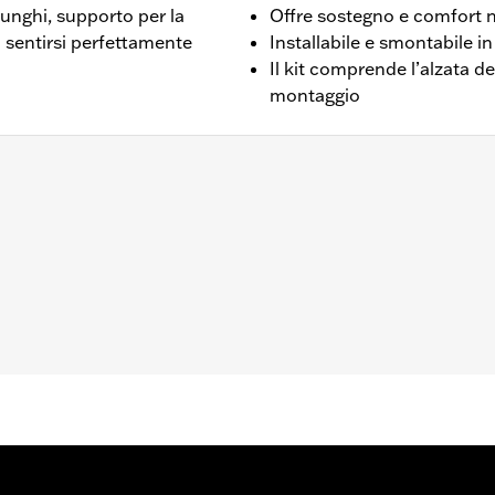
lunghi, supporto per la
Offre sostegno e comfort n
 sentirsi perfettamente
Installabile e smontabile i
Il kit comprende l’alzata del
montaggio
usi i modelli FLTRXRRSE dal '25 in poi) dotati di kit di bullo
lio Tour-Pak® con attacco rigido richiedono l’acquisto del T
versione. I modelli FLTRXSTSE richiedono l'acquisto a parte
ello FLTRXSTSE del 2024 è necessario acquistare separata
i e FLHXSTSE dal '26 in poi è necessario acquistare separ
tori posteriori con serbatoio remoto P/N 54000193, 54000
ello schienale e bulloneria di fissaggio