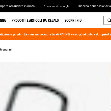
Impara ad andare in moto
Ricerca concessionaria
Prova su strada
NNA
PRODOTTI E ARTICOLI DA REGALO
SCOPRI H-D
dizione gratuita con un acquisto di €50 & reso gratuito -
Acquista
hienalini