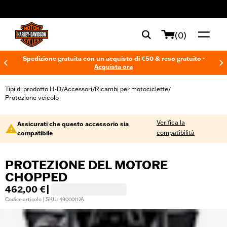
web accessibility
(0)
Spedizione gratuita con un acquisto di €50 & reso gratuito -
Acquista ora
Tipi di prodotto H-D
Accessori
Ricambi per motociclette
/
/
/
Protezione veicolo
Verifica la
Assicurati che questo accessorio sia
compatibilità
compatibile
PROTEZIONE DEL MOTORE
CHOPPED
462,00 €
|
Codice articolo | SKU: 49000117A