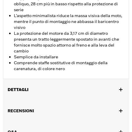
obliquo, 28 cm più in basso rispetto alla protezione di
serie
L’aspetto minimalista riduce la massa visiva della moto,
mentre il punto di montaggio ne abbassa il baricentro
visivo
La protezione del motore da 3,17 cm di diametro
presenta un tratto leggermente spostato in avanti che
fornisce molto spazio attorno al freno e alla leva del
cambio
Semplice da installare
Comprende staffe sostitutive di montaggio della
carenatura, di colore nero
DETTAGLI
Per modelli Road Glide dal '15 in poi (esclusi i modelli FLTRXE
dal '23 in poi e i modelli dotati di carenature inferiori). Il kit
RECENSIONI
comprende staffe nere di ricambio per il montaggio della
carenatura.
Istruzioni di installazione