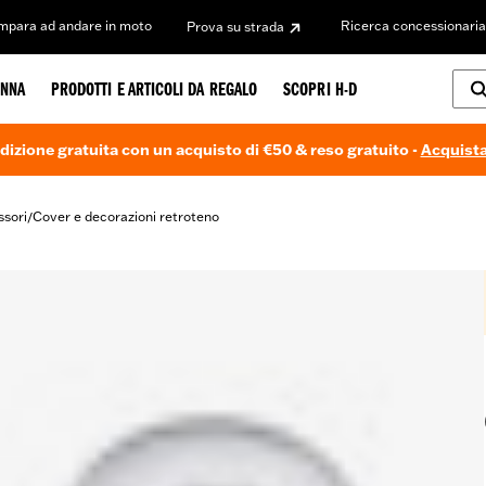
Impara ad andare in moto
Ricerca concessionaria
Prova su strada
NNA
PRODOTTI E ARTICOLI DA REGALO
SCOPRI H-D
dizione gratuita con un acquisto di €50 & reso gratuito -
Acquista
ssori
Cover e decorazioni retroteno
/