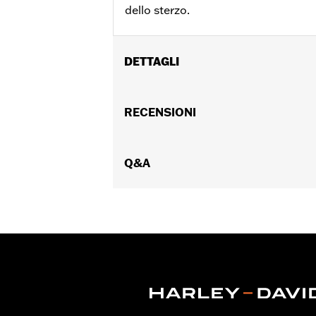
dello sterzo.
DETTAGLI
Per modelli XG dal '15 in poi (escluso
Istruzioni di installazione
RECENSIONI
Venduti singolarmente:
Ciascuno
Contenuto della confezione:
2 copri
Q&A