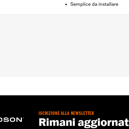
Semplice da installare
 XG750A).
canna a pressione e un coperchio del perno dello sterzo
ISCRIZIONE ALLA NEWSLETTER
Rimani aggiorna