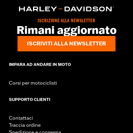
GARANZIA:
,,,,,,,,,,,,,,,,,,,,,,,,,,,,,,,,,,,,,,,,,,,,,,,,,,,,,,,,,,,,,,
NOTE:
La rimozione e l’installazione delle coperture motore può
richiedere l’acquisto di nuove guarnizioni. Per
informazioni rivolgersi a un concessionario.
ISCRIZIONE ALLA NEWSLETTER
Rimani aggiornato
ISCRIVITI ALLA NEWSLETTER
IMPARA AD ANDARE IN MOTO
Corsi per motociclisti
SUPPORTO CLIENTI
Contattaci
Traccia ordine
Spedizione e consegna