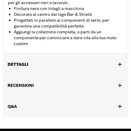
per gli accessori neri o lavorati.
Finitura nera con intagli a macchina
Decorato al centro dal logo Bar & Shield
Progettati in parallelo ai componenti di serie, per
garantire una compatibilità perfetta
Aggiungi la collezione completa, o parti da un
componente per cominciare a dare vita alla tua moto
custom
DETTAGLI
Per modelli con motore Milwaukee-Eight® dal '17 in poi (esclusi
modelli FLHXSE e FLTRXSE dal '23 in poi, FLHX, FLTRX e
RECENSIONI
FLTRXSTSE dal '24 in poi e FLTRXRRSE dal '25 in poi).
Istruzioni di installazione
Collezione:
Empire
Q&A
Venduti singolarmente:
Ciascuno
Contenuto della confezione:
Coperchio fasatura e istruzioni di
installazione