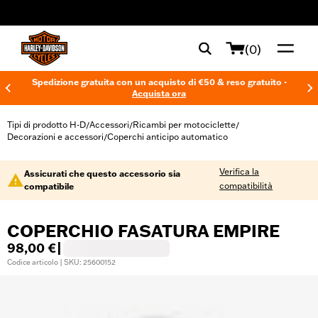
web accessibility
(0)
Spedizione gratuita con un acquisto di €50 & reso gratuito -
Acquista ora
Tipi di prodotto H-D
Accessori
Ricambi per motociclette
/
/
/
Decorazioni e accessori
Coperchi anticipo automatico
/
Verifica la
Assicurati che questo accessorio sia
compatibilità
compatibile
COPERCHIO FASATURA EMPIRE
98,00 €
|
Codice articolo | SKU: 25600152