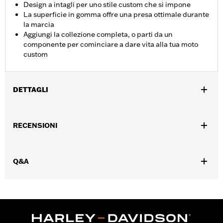
Design a intagli per uno stile custom che si impone
La superficie in gomma offre una presa ottimale durante
la marcia
Aggiungi la collezione completa, o parti da un
componente per cominciare a dare vita alla tua moto
custom
DETTAGLI
Compatibile con la postazione del passeggero su tutti i modelli
Touring (esclusi i modelli FLTRXRRSE dal '25 in poi) dotati di
RECENSIONI
pedaline passeggero di serie o accessorie. Per i veicoli singoli è
necessario acquistare separatamente i supporti per le pedane
passeggero.
Q&A
Istruzioni di installazione
Collezione:
Empire
Posizione guidatore:
Passeggero
Venduti singolarmente:
Coppia
Contenuto della confezione:
Pedaline poggiapiedi destra e