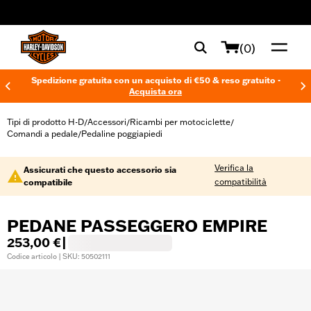
web accessibility
(0)
Spedizione gratuita con un acquisto di €50 & reso gratuito -
Acquista ora
Tipi di prodotto H-D
Accessori
Ricambi per motociclette
/
/
/
Comandi a pedale
Pedaline poggiapiedi
/
Verifica la
Assicurati che questo accessorio sia
compatibilità
compatibile
PEDANE PASSEGGERO EMPIRE
253,00 €
|
Codice articolo | SKU: 50502111