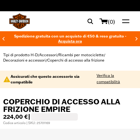
web accessibility
(0)
Spedizione gratuita con un acquisto di €50 & reso gratuito -
Acquista ora
Tipi di prodotto H-D
Accessori
Ricambi per motociclette
/
/
/
Decorazioni e accessori
Coperchi di accesso alla frizione
/
Verifica la
Assicurati che questo accessorio sia
compatibilità
compatibile
COPERCHIO DI ACCESSO ALLA
FRIZIONE EMPIRE
224,00 €
|
Codice articolo | SKU: 25701169