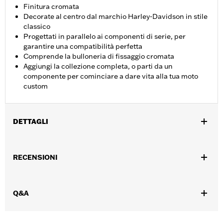
Finitura cromata
Decorate al centro dal marchio Harley-Davidson in stile
classico
Progettati in parallelo ai componenti di serie, per
garantire una compatibilità perfetta
Comprende la bulloneria di fissaggio cromata
Aggiungi la collezione completa, o parti da un
componente per cominciare a dare vita alla tua moto
custom
DETTAGLI
Per modelli Touring dal '16 in poi (escluso modello FLTRXRRSE
dal '25 in poi) e Trike e modelli FLHTCUL e FLHTKL dal '15 in
RECENSIONI
poi. Anche per modelli Touring e Trike dal ’07 in poi dotati di
carter trasmissione primaria a profilo stretto P/N 25700385 o
25700438.
Q&A
Istruzioni di installazione
Collezione:
Empire
Venduti singolarmente:
Ciascuno