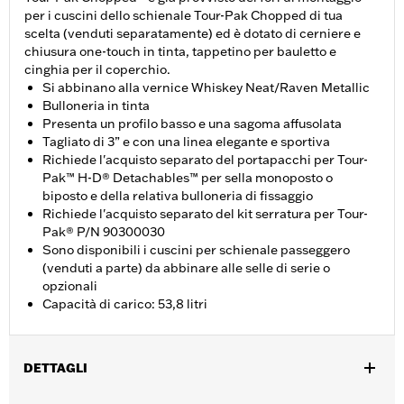
per i cuscini dello schienale Tour-Pak Chopped di tua
scelta (venduti separatamente) ed è dotato di cerniere e
chiusura one-touch in tinta, tappetino per bauletto e
cinghia per il coperchio.
Si abbinano alla vernice Whiskey Neat/Raven Metallic
Bulloneria in tinta
Presenta un profilo basso e una sagoma affusolata
Tagliato di 3” e con una linea elegante e sportiva
Richiede l'acquisto separato del portapacchi per Tour-
Pak™ H-D® Detachables™ per sella monoposto o
biposto e della relativa bulloneria di fissaggio
Richiede l'acquisto separato del kit serratura per Tour-
Pak® P/N 90300030
Sono disponibili i cuscini per schienale passeggero
(venduti a parte) da abbinare alle selle di serie o
opzionali
Capacità di carico: 53,8 litri
DETTAGLI