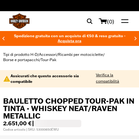
web accessibility
(0)
Spedizione gratuita con un acquisto di €50 & reso gratuito -
Acquista ora
Tipi di prodotto H-D
Accessori
Ricambi per motociclette
/
/
/
Borse e portapacchi
Tour-Pak
/
Verifica la
Assicurati che questo accessorio sia
compatibilità
compatibile
BAULETTO CHOPPED TOUR-PAK IN
TINTA - WHISKEY NEAT/RAVEN
METALLIC
2.651,00 €
|
Codice articolo | SKU: 53000650EWU