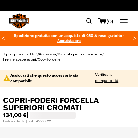
web accessibility
(0)
Spedizione gratuita con un acquisto di €50 & reso gratuito -
Acquista ora
Tipi di prodotto H-D
Accessori
Ricambi per motociclette
/
/
/
Freni e sospensioni
Copriforcelle
/
Verifica la
Assicurati che questo accessorio sia
compatibilità
compatibile
COPRI-FODERI FORCELLA
SUPERIORI CROMATI
134,00 €
|
Codice articolo | SKU: 45600022