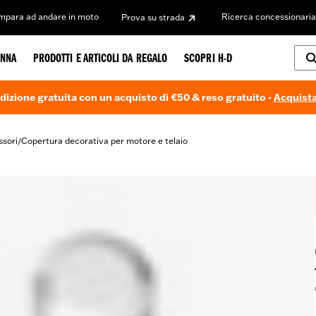
Impara ad andare in moto
Ricerca concessionaria
Prova su strada
NNA
PRODOTTI E ARTICOLI DA REGALO
SCOPRI H-D
dizione gratuita con un acquisto di €50 & reso gratuito -
Acquista
ssori
Copertura decorativa per motore e telaio
/