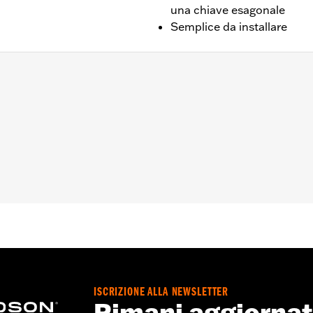
una chiave esagonale
Semplice da installare
olution® 1340 ‘85-’99 e Twin Cam '99-’17.
bulloni testata, 4 grani e chiave esagonale
ISCRIZIONE ALLA NEWSLETTER