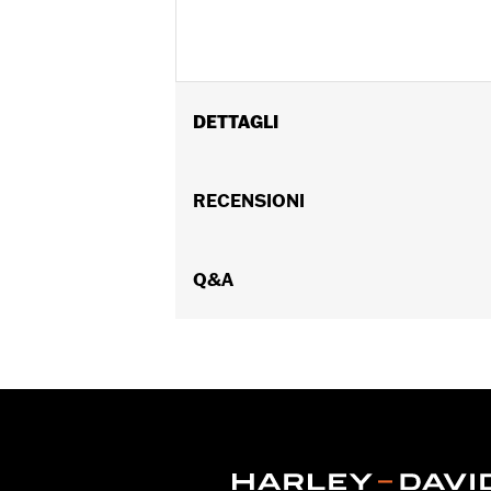
DETTAGLI
Per modelli XL '86-’22, XR '08-’13, Ev
Istruzioni di installazione
RECENSIONI
Venduti singolarmente:
Coppia
Contenuto della confezione:
4 copri
Q&A