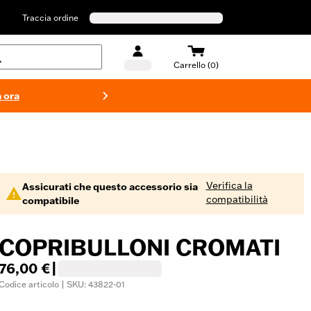
Traccia ordine
Carrello (0)
 ora
Costumi d
Verifica la
Assicurati che questo accessorio sia
compatibilità
compatibile
COPRIBULLONI CROMATI
76,00 €
|
Codice articolo | SKU: 43822-01