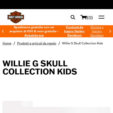
web accessibility
(0)
Spedizione gratuita con un
Costumi da
Dickies x
acquisto di €50 & reso gratuito -
bagno Harley-
Harley-
Acquista ora
Davidson
Davidson
/
/
Home
Prodotti e articoli da regalo
Willie G Skull Collection Kids
WILLIE G SKULL
COLLECTION KIDS