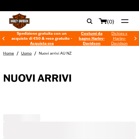
web accessibility
(0)
Spedizione gratuita con un
Costumi da
Dickies x
acquisto di €50 & reso gratuito -
bagno Harley-
Harley-
Acquista ora
Davidson
Davidson
/
/
Home
Uomo
Nuovi arrivi AU NZ
NUOVI ARRIVI