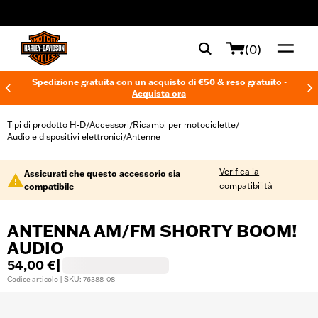
web accessibility
(0)
Spedizione gratuita con un acquisto di €50 & reso gratuito -
Acquista ora
Tipi di prodotto H-D
Accessori
Ricambi per motociclette
/
/
/
Audio e dispositivi elettronici
Antenne
/
Verifica la
Assicurati che questo accessorio sia
compatibilità
compatibile
ANTENNA AM/FM SHORTY BOOM!
AUDIO
54,00 €
|
Codice articolo | SKU: 76388-08