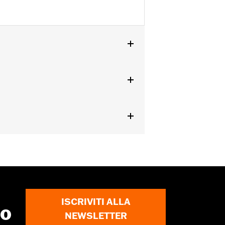
accessorio da 1,0 pollici di diametro
chiedere una modifica del cavo della
rme che limitano l'altezza del
gi in vigore.
ISCRIVITI ALLA
to
NEWSLETTER