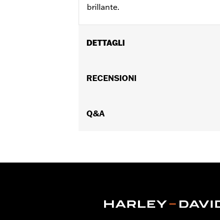
brillante.
DETTAGLI
polliciAdatto ai modelli XL, FX, FXR, F
(eccetto XL883C e XL1200C dal '96 al '
RECENSIONI
Collezione:
Bar & Shield
Venduti singolarmente:
Ciascuno
Materiale:
Q&A
Lega zinco-alluminio pres
Contenuto della confezione:
Morset
NOTE:
Su alcuni modelli, l'installazio
frizione e/o del comando del gas
manubrio. Consulta le normative 