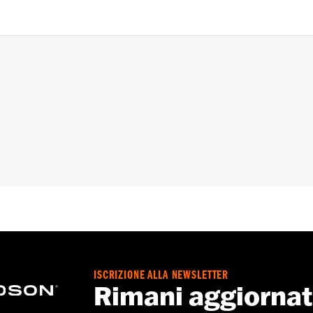
X Dyna® e FX Softail® dal '74 al '06 con manubrio di serie e 
06 e FXR dal '99 al '06).
sofusa
to superiore manubrio
ne di determinati tipi di manubrio e di montanti potrebbe ri
 e delle tubazioni dei freni. In molte zone esistono delle no
locali per assicurarti che la tua moto sia conforme alle leg
ISCRIZIONE ALLA NEWSLETTER
Rimani aggiorna