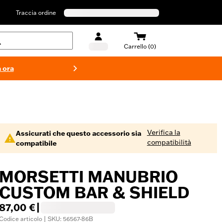
Traccia ordine
Carrello (0)
 ora
Costumi d
Verifica la
Assicurati che questo accessorio sia
compatibilità
compatibile
MORSETTI MANUBRIO
CUSTOM BAR & SHIELD
87,00 €
|
Codice articolo | SKU: 56567-86B