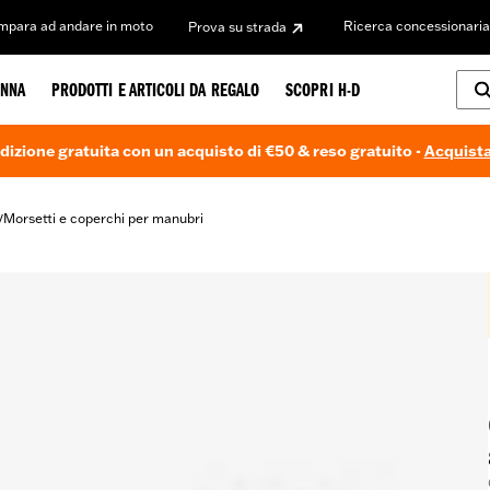
Impara ad andare in moto
Ricerca concessionaria
Prova su strada
NNA
PRODOTTI E ARTICOLI DA REGALO
SCOPRI H-D
dizione gratuita con un acquisto di €50 & reso gratuito -
Acquista
Morsetti e coperchi per manubri
/