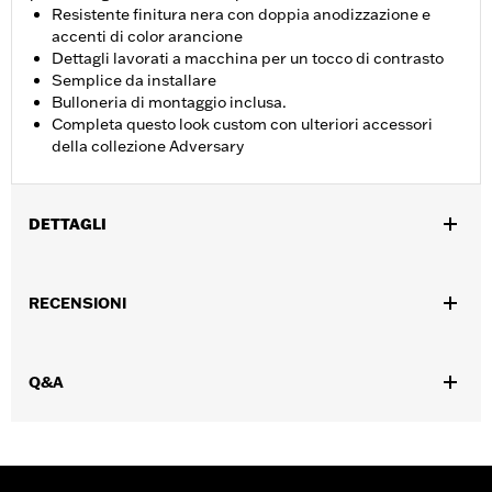
Resistente finitura nera con doppia anodizzazione e
accenti di color arancione
Dettagli lavorati a macchina per un tocco di contrasto
Semplice da installare
Bulloneria di montaggio inclusa.
Completa questo look custom con ulteriori accessori
della collezione Adversary
DETTAGLI
Adatto ai modelli dotati di motore Revolution Max dal '21 al '25.
Istruzioni di installazione
RECENSIONI
Collezione:
Adversary
Venduti singolarmente:
Ciascuno
Contenuto della confezione:
Medaglione frizione, bulloneria di
Q&A
montaggio e istruzioni di installazione
GARANZIA:
,,,,,,,,,,,,,,,,,,,,,,,,,,,,,,,,,,,,,,,,,,,,,,,,,,,,,,,,,,,,,,,,,,