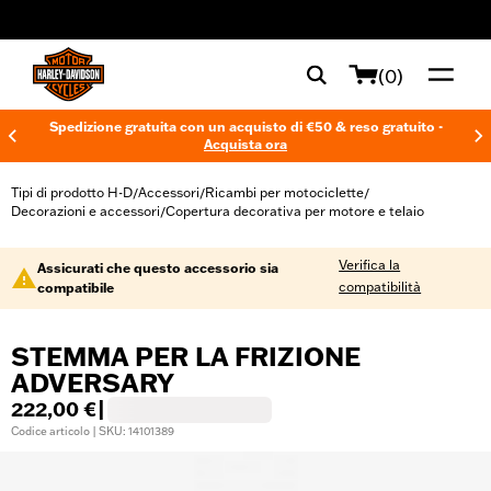
web accessibility
(0)
Spedizione gratuita con un acquisto di €50 & reso gratuito -
Acquista ora
Tipi di prodotto H-D
Accessori
Ricambi per motociclette
/
/
/
Decorazioni e accessori
Copertura decorativa per motore e telaio
/
Verifica la
Assicurati che questo accessorio sia
compatibilità
compatibile
STEMMA PER LA FRIZIONE
ADVERSARY
222,00 €
|
Codice articolo | SKU: 14101389