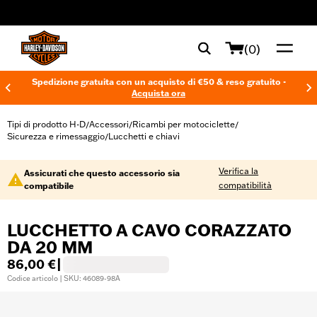
web accessibility
(0)
Spedizione gratuita con un acquisto di €50 & reso gratuito -
Acquista ora
Tipi di prodotto H-D
Accessori
Ricambi per motociclette
/
/
/
Sicurezza e rimessaggio
Lucchetti e chiavi
/
Verifica la
Assicurati che questo accessorio sia
compatibilità
compatibile
LUCCHETTO A CAVO CORAZZATO
DA 20 MM
86,00 €
|
Codice articolo | SKU: 46089-98A