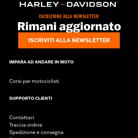
può provocare lesioni gravi o morte.
NOTE:
Il servizio di registrazione e sostituzione “KEY SAFE”
viene fornito dalla ditta produttrice del lucchetto. Le
ISCRIZIONE ALLA NEWSLETTER
informazioni sono incluse nell’imballaggio del prodotto.
Rimani aggiornato
ISCRIVITI ALLA NEWSLETTER
IMPARA AD ANDARE IN MOTO
Corsi per motociclisti
SUPPORTO CLIENTI
Contattaci
Traccia ordine
Spedizione e consegna