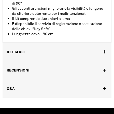
di 90°
Gli accenti arancioni migliorano la visibilità e fungono
da ulteriore deterrente per i malintenzionati
Il kit comprende due chiavi a lama
È disponibile il servizio di registrazione e sostituzione
delle chiavi “Key Safe”
Lunghezza cavo: 180 cm
DETTAGLI
Interfono
Venduti singolarmente:
Ciascuno
RECENSIONI
Lunghezza:
72 Inches
UDM lunghezza materiale:
Pollici
Contenuto della confezione:
Cavo con lucchetto, estremità
Q&A
arancione e 2 chiavi a lama. Per questo articolo è disponibile
programma di registrazione e sostituzione chiavi “Key Safe”
ATTENZIONE:
Prima di adoperare la motocicletta, rimuovere il
lucchetto. La mancata rimozione del lucchetto